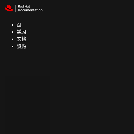
Skip to navigation
Skip to content
支
持
AI
学习
控制台
文档
（Console）
资源
开
发
人
员
开
始
试
用
联