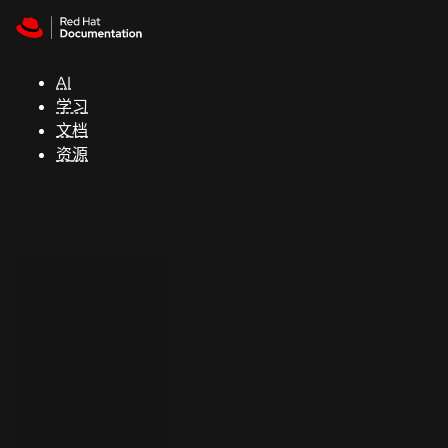
Skip to navigation
Skip to content
支
持
AI
学习
控制台
文档
（Console）
资源
开
发
人
员
开
始
试
用
联