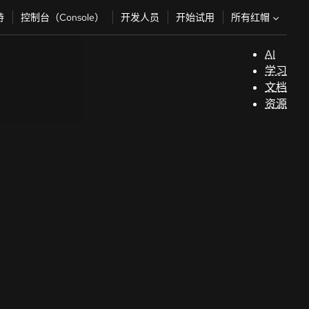
所有红帽
持
控制台（Console）
开发人员
开始试用
AI
支
学习
持
文档
资源
（
开
发
人
员
开
始
试
用