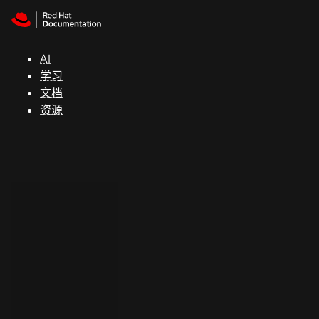
Skip to navigation
Skip to content
支
持
AI
学习
控制台
文档
（Console）
资源
开
发
人
员
开
始
试
用
联