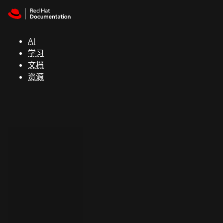
Skip to navigation
Skip to content
支
持
AI
学习
控制台
文档
（Console）
资源
开
发
人
员
开
始
试
用
联