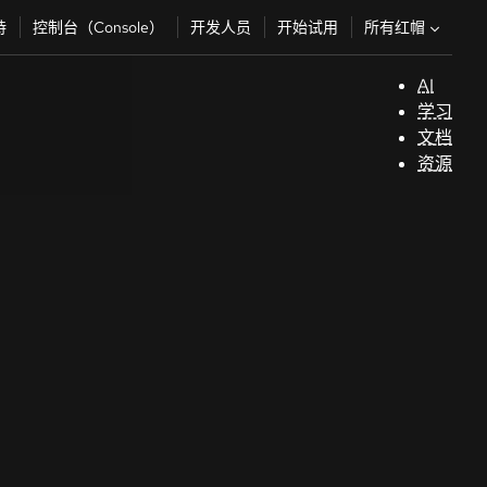
所有红帽
持
控制台（Console）
开发人员
开始试用
AI
支
学习
持
文档
资源
（
开
发
人
员
开
始
试
用