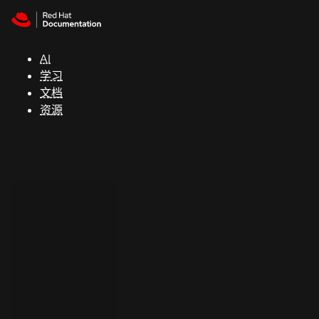
Skip to navigation
Skip to content
支
持
AI
学习
控制台
文档
（Console）
资源
开
发
人
员
开
始
试
用
联