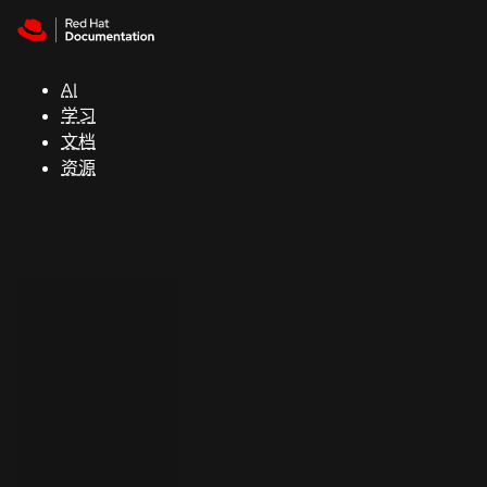
Skip to navigation
Skip to content
支
持
AI
学习
控制台
文档
（Console）
资源
开
发
人
员
开
始
试
用
联