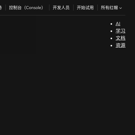
所有红帽
持
控制台（Console）
开发人员
开始试用
AI
支
学习
持
文档
资源
（
开
发
人
员
开
始
试
用