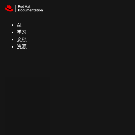
Skip to navigation
Skip to content
支
持
AI
学习
控制台
文档
（Console）
资源
开
发
人
员
开
始
试
用
联