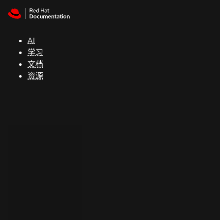
Skip to navigation
Skip to content
支
持
AI
学习
控制台
文档
（Console）
资源
开
发
人
员
开
始
试
用
联