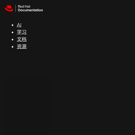
Skip to navigation
Skip to content
支
持
AI
学习
控制台
文档
（Console）
资源
开
发
人
员
开
始
试
用
联