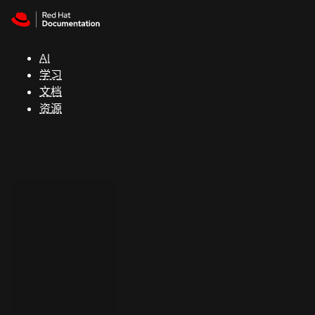
Skip to navigation
Skip to content
支
持
AI
学习
控制台
文档
（Console）
资源
开
发
人
员
开
始
试
用
联