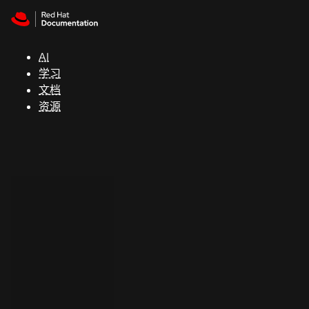
Skip to navigation
Skip to content
支
持
AI
学习
控制台
文档
（Console）
资源
开
发
人
员
开
始
试
用
联