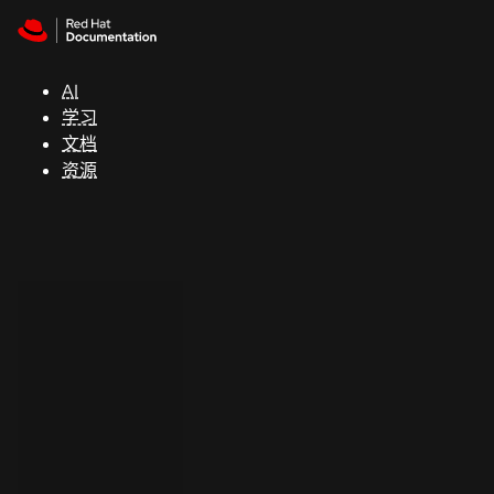
Skip to navigation
Skip to content
支
持
AI
学习
控制台
文档
（Console）
资源
开
发
人
员
开
始
试
用
联