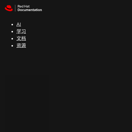
Skip to navigation
Skip to content
支
持
AI
学习
控制台
文档
（Console）
资源
开
发
人
员
开
始
试
用
联