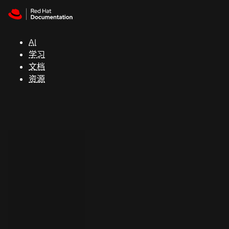
Skip to navigation
Skip to content
支
持
AI
学习
控制台
文档
（Console）
资源
开
发
人
员
开
始
试
用
联