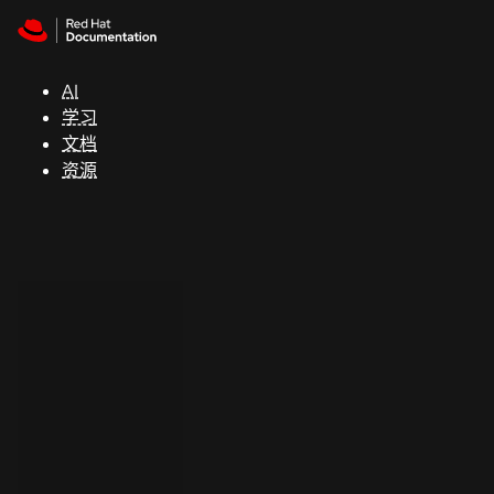
Skip to navigation
Skip to content
支
持
AI
学习
控制台
文档
（Console）
资源
开
发
人
员
开
始
试
用
联