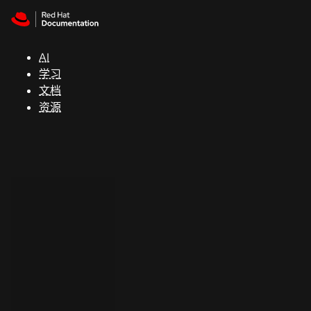
Skip to navigation
Skip to content
支
持
AI
学习
控制台
文档
（Console）
资源
开
发
人
员
开
始
试
用
联