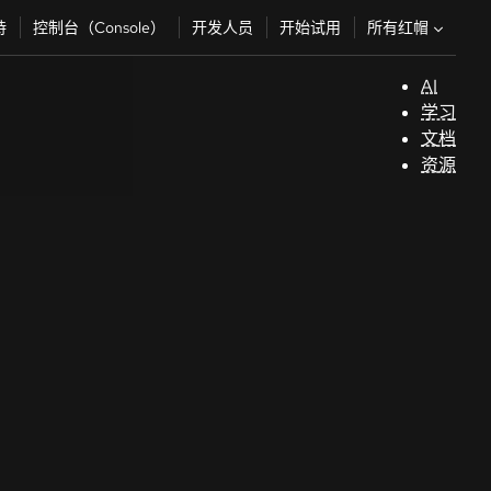
所有红帽
持
控制台（Console）
开发人员
开始试用
AI
支
学习
持
文档
资源
（
开
发
人
员
开
始
试
用