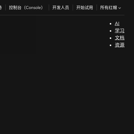
所有红帽
持
控制台（Console）
开发人员
开始试用
AI
支
学习
持
文档
资源
（
开
发
人
员
开
始
试
用