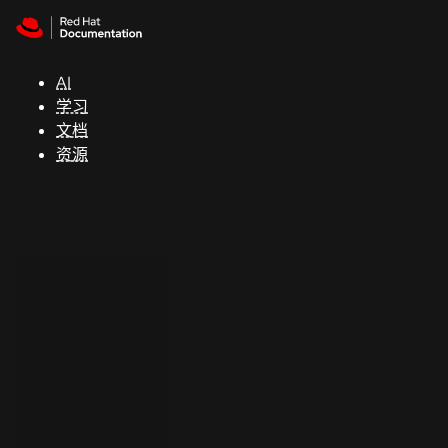
Skip to navigation
Skip to content
支
持
AI
学习
控制台
文档
（Console）
资源
开
发
人
员
开
始
试
用
联