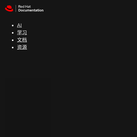
Skip to navigation
Skip to content
支
持
AI
学习
控制台
文档
（Console）
资源
开
发
人
员
开
始
试
用
联