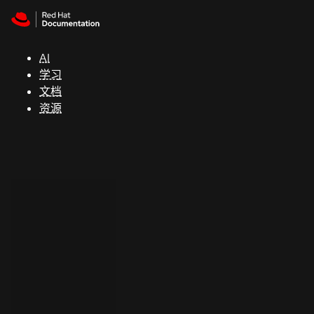
Skip to navigation
Skip to content
支
持
AI
学习
控制台
文档
（Console）
资源
开
发
人
员
开
始
试
用
联