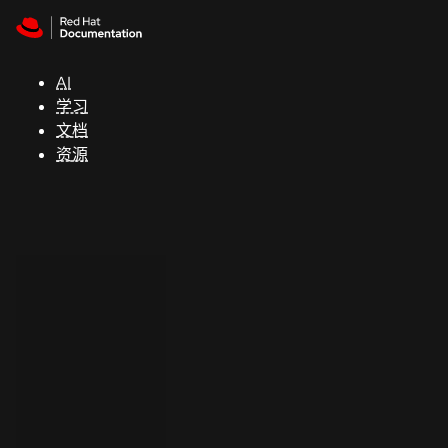
Skip to navigation
Skip to content
支
持
AI
学习
控制台
文档
（Console）
资源
开
发
人
员
开
始
试
用
联