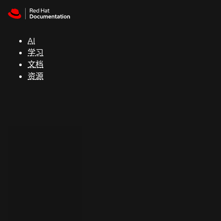
Skip to navigation
Skip to content
支
持
AI
学习
控制台
文档
（Console）
资源
开
发
人
员
开
始
试
用
联