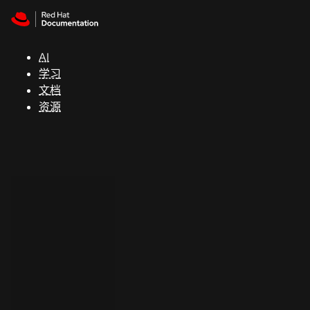
Skip to navigation
Skip to content
支
持
AI
学习
控制台
文档
（Console）
资源
开
发
人
员
开
始
试
用
联