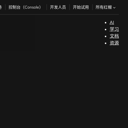
所有红帽
持
控制台（Console）
开发人员
开始试用
AI
支
学习
持
文档
资源
（
开
发
人
员
开
始
试
用