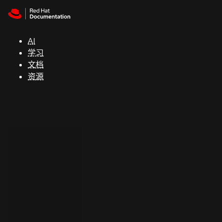
Skip to navigation
Skip to content
支
持
AI
学习
控制台
文档
（Console）
资源
开
发
人
员
开
始
试
用
联