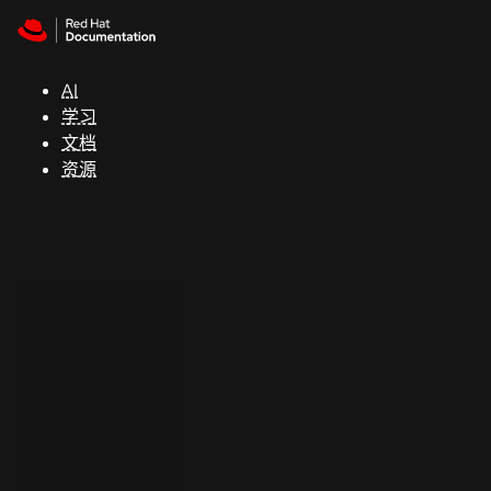
Skip to navigation
Skip to content
支
持
AI
学习
控制台
文档
（Console）
资源
开
发
人
员
开
始
试
用
联