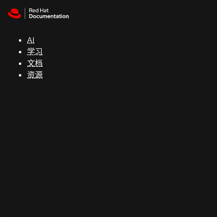
Skip to navigation
Skip to content
支
持
AI
学习
控制台
文档
（Console）
资源
开
发
人
员
开
始
试
用
联