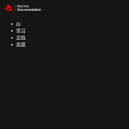
Skip to navigation
Skip to content
支
持
AI
学习
控制台
文档
（Console）
资源
开
发
人
员
开
始
试
用
联