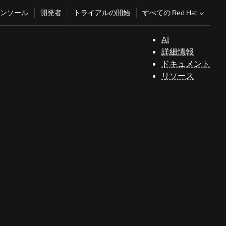
すべての Red Hat
ンソール
開発者
トライアルの開始
AI
サ
詳細情報
ポ
ドキュメント
ー
リソース
ト
コ
ン
ソ
ー
ル
開
発
者