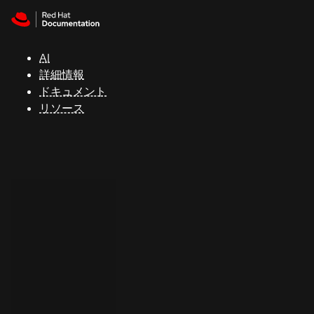
Skip to navigation
Skip to content
サ
ポ
ー
AI
ト
詳細情報
ドキュメント
リソース
コ
ン
ソ
ー
ル
開
発
者
ト
ラ