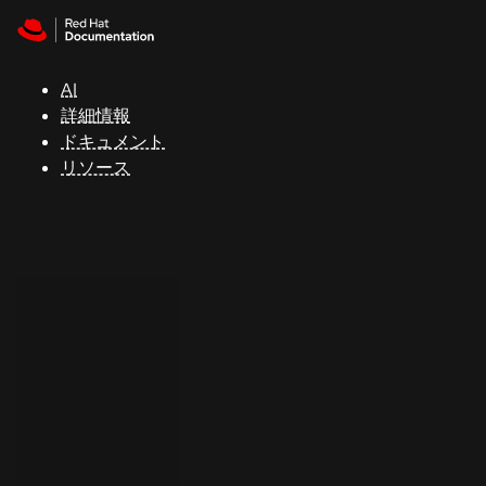
Skip to navigation
Skip to content
サ
ポ
ー
AI
ト
詳細情報
ドキュメント
リソース
コ
ン
ソ
ー
ル
開
発
者
ト
ラ