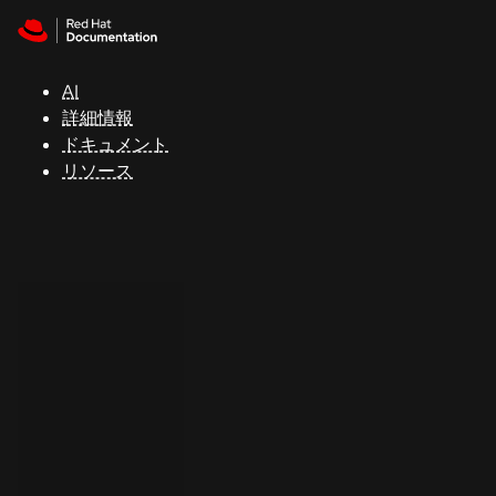
Skip to navigation
Skip to content
サ
ポ
ー
AI
ト
詳細情報
ドキュメント
リソース
コ
ン
ソ
ー
ル
開
発
者
ト
ラ