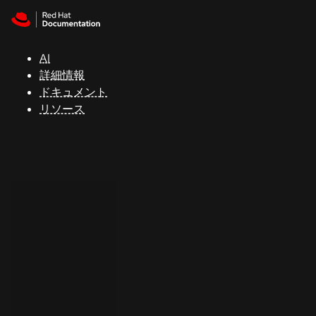
Skip to navigation
Skip to content
サ
ポ
ー
AI
ト
詳細情報
ドキュメント
リソース
コ
ン
ソ
ー
ル
開
発
者
ト
ラ