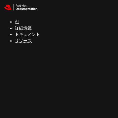
Skip to navigation
Skip to content
サ
ポ
ー
AI
ト
詳細情報
ドキュメント
リソース
コ
ン
ソ
ー
ル
開
発
者
ト
ラ