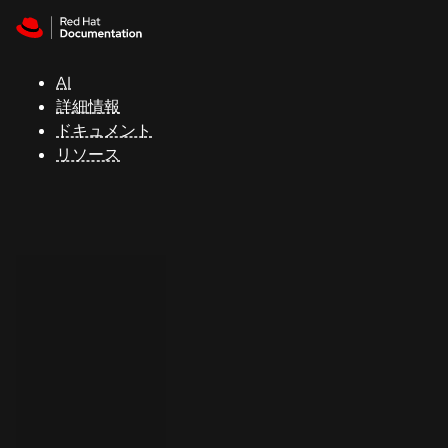
Skip to navigation
Skip to content
サ
ポ
ー
AI
ト
詳細情報
ドキュメント
リソース
コ
ン
ソ
ー
ル
開
発
者
ト
ラ