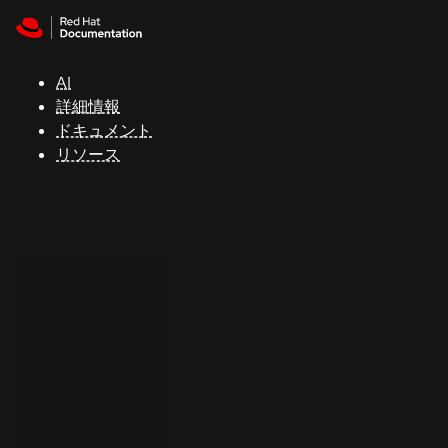
Skip to navigation
Skip to content
サ
ポ
ー
AI
ト
詳細情報
ドキュメント
リソース
コ
ン
ソ
ー
ル
開
発
者
ト
ラ