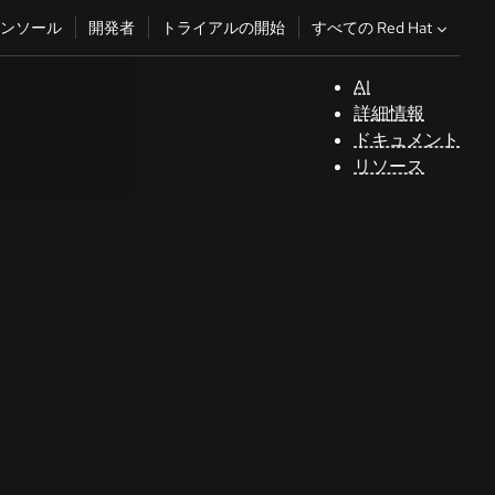
すべての Red Hat
ンソール
開発者
トライアルの開始
AI
サ
詳細情報
ポ
ドキュメント
ー
リソース
ト
コ
ン
ソ
ー
ル
開
発
者