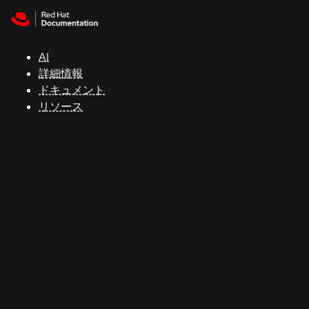
Skip to navigation
Skip to content
サ
ポ
ー
AI
ト
詳細情報
ドキュメント
リソース
コ
ン
ソ
ー
ル
開
発
者
ト
ラ