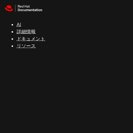
Skip to navigation
Skip to content
サ
ポ
ー
AI
ト
詳細情報
ドキュメント
リソース
コ
ン
ソ
ー
ル
開
発
者
ト
ラ