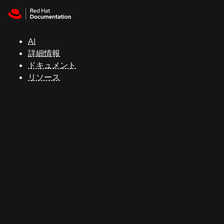
Skip to navigation
Skip to content
サ
ポ
ー
AI
ト
詳細情報
ドキュメント
リソース
コ
ン
ソ
ー
ル
開
発
者
ト
ラ