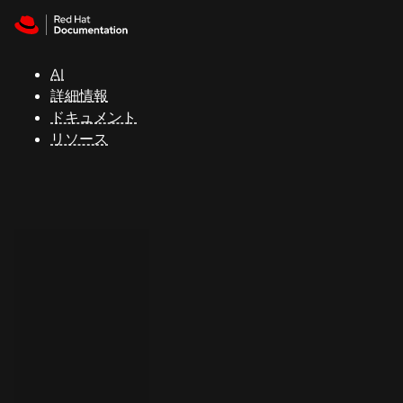
Skip to navigation
Skip to content
サ
ポ
ー
AI
ト
詳細情報
ドキュメント
リソース
コ
ン
ソ
ー
ル
開
発
者
ト
ラ