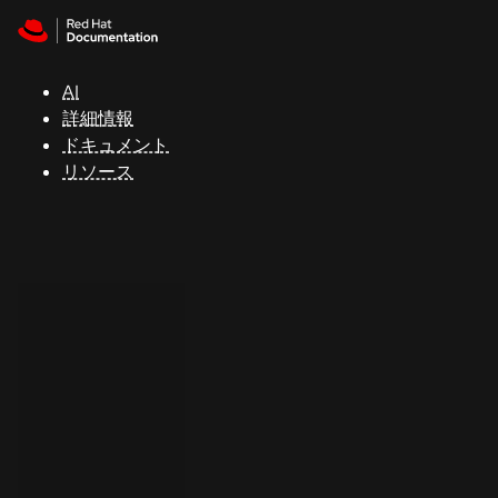
Skip to navigation
Skip to content
サ
ポ
ー
AI
ト
詳細情報
ドキュメント
リソース
コ
ン
ソ
ー
ル
開
発
者
ト
ラ