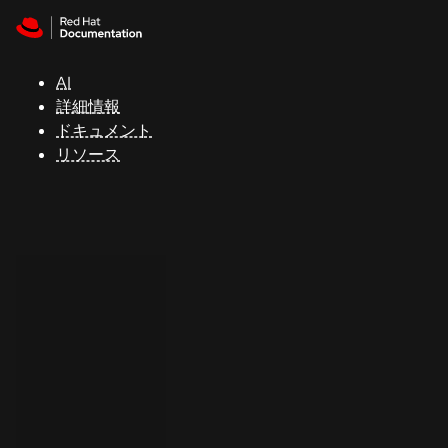
Skip to navigation
Skip to content
サ
ポ
ー
AI
ト
詳細情報
ドキュメント
リソース
コ
ン
ソ
ー
ル
開
発
者
ト
ラ