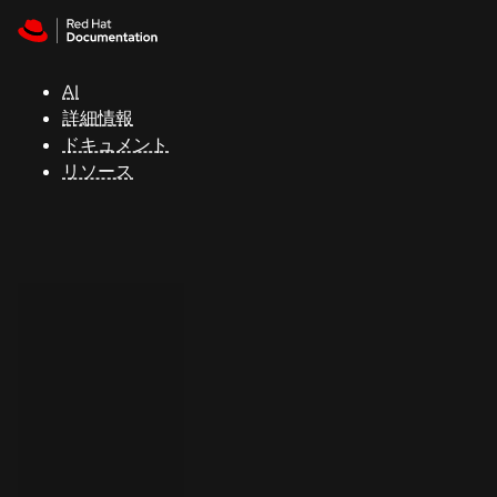
Skip to navigation
Skip to content
サ
ポ
ー
AI
ト
詳細情報
ドキュメント
リソース
コ
ン
ソ
ー
ル
開
発
者
ト
ラ