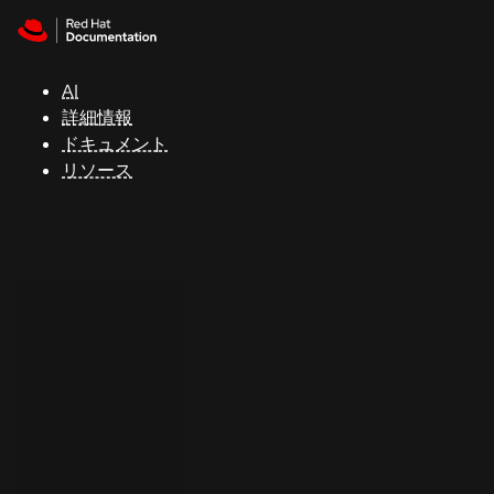
Skip to navigation
Skip to content
サ
ポ
ー
AI
ト
詳細情報
ドキュメント
リソース
コ
ン
ソ
ー
ル
開
発
者
ト
ラ