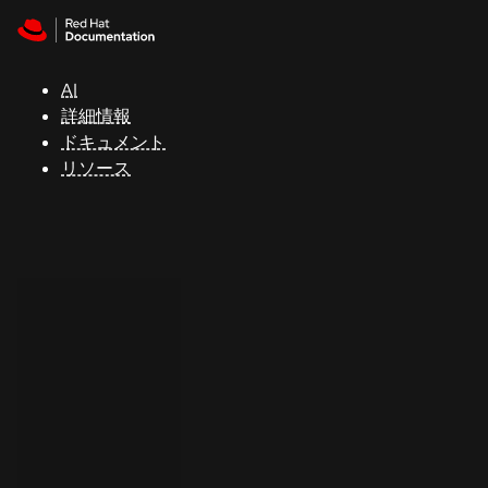
Skip to navigation
Skip to content
サ
ポ
ー
AI
ト
詳細情報
ドキュメント
リソース
コ
ン
ソ
ー
ル
開
発
者
ト
ラ